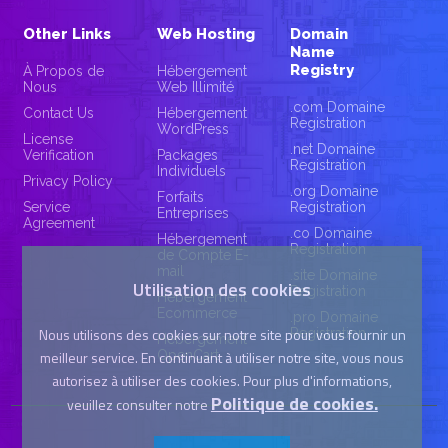
Other Links
Web Hosting
Domain
Name
Registry
À Propos de
Hébergement
Nous
Web Illimité
.com Domaine
Contact Us
Hébergement
Registration
WordPress
License
.net Domaine
Verification
Packages
Registration
Individuels
Privacy Policy
.org Domaine
Forfaits
Service
Registration
Entreprises
Agreement
.co Domaine
Hébergement
Registration
de Compte E-
mail
.site Domaine
Utilisation des cookies
Registration
Hébergement
Ecommerce
.pro Domaine
Nous utilisons des cookies sur notre site pour vous fournir un
Registration
Hébergement
meilleur service. En continuant à utiliser notre site, vous nous
OpenCart
autorisez à utiliser des cookies. Pour plus d'informations,
Politique de cookies.
veuillez consulter notre