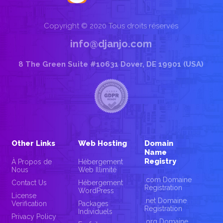
Copyright © 2020 Tous droits réservés
info@djanjo.com
8 The Green Suite #10631 Dover, DE 19901 (USA)
Other Links
Web Hosting
Domain
Name
Registry
À Propos de
Hébergement
Nous
Web Illimité
.com Domaine
Contact Us
Hébergement
Registration
WordPress
License
.net Domaine
Verification
Packages
Registration
Individuels
Privacy Policy
.org Domaine